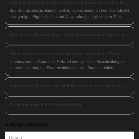
Welche verschiedenen Arten von intumeszierenden Beschichtungen gibt es?
zu stoppen.
​Brandschutzbeschichtungen gibt es in verschiedenen Formen, jede mit
einzigartigen Eigenschaften und Verwendungsmöglichkeiten. Dies
sind einige typische Arten:
Was ist das Brandschutz- und Wärmeisolationsprinzip der nichtintumeszierenden feuerfesten Beschichtung von Stahlkonstruktionen?
Die Funktion von intumeszierender feuerfester Farbe
Intumeszierende feuerfeste Farbe ist eine spezielle Beschichtung, die
zur Verbesserung der Feuerbeständigkeit von Baumaterialien,
insbesondere von Stahlkonstruktionen, Holz und anderen
Bauelementen, verwendet wird. Hier erfahren Sie, wie es funktioniert
Feuerfestes Material für Stahlkonstruktionen im Außenbereich
und welche Hauptfunktionen es hat:
So verhindern Sie Brände im Büro
Anfrage absenden