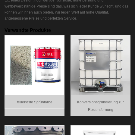
Extremes Design, hochwertige Rohstoffe, hohe Leistung und
wettbewerbsfähige Preise sind das, was sich jeder Kunde wünscht, und das
können wir Ihnen auch bieten. Wir legen Wert auf hohe Qualität,
angemessene Preise und perfekten Service.
Verwandte Produkte
feuerfeste Sprühfarbe
Konversionsgrundierung zur
Rostentfernung