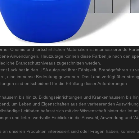
rner Chemie und fortschrittlichen Materialien ist intumeszierende Farb
dene Anwendungen. Heutzutage können diese Farben je nach den spezi
iedliche Brandschutzniveaus zugeschnitten werden.
ent Lack hat in den USA aufgrund ihrer Fähigkeit, Brandgefahren zu v
rn, eine immense Bedeutung gewonnen. Das Land verfügt über strenge
tungen sind entscheidend für die Erfüllung dieser Anforderungen.
häusern bis hin zu Bildungseinrichtungen und Krankenhäusern bis hin z
dend, um Leben und Eigenschaften aus den verheerenden Auswirkunge
ollständige Leitfaden befasst sich mit der Wissenschaft hinter der Int
gen und liefert wertvolle Einblicke in die Auswahl, Anwendung und W
 an unseren Produkten interessiert sind oder Fragen haben, können Si