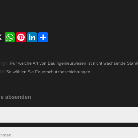
ebook
X
WhatsApp
Pinterest
LinkedIn
Share
ige:
Für welche Art von Bauingenieurwesen ist nicht wachsende Stahl
te:
So wählen Sie Feuerschutzbeschichtungen
ge absenden