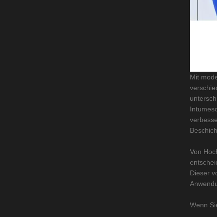
Mit mode
verschie
untersch
Intumesc
verbesse
Beschich
Von Hoch
entschei
Dieser v
Anwendun
Wenn Sie