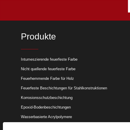
Produkte
Intumeszierende feuerfeste Farbe
Nicht quellende feuerfeste Farbe
Wie macht man Metall feuerfe
​Es gibt verschiedene Möglichk
Feuerhemmende Farbe für Holz
Metall feuerfest zu machen. Hi
Feuerfeste Beschichtungen für Stahlkonstruktionen
einige wirksame Methoden:
Korrosionsschutzbeschichtung
Epoxid-Bodenbeschichtungen
Wasserbasierte Acrylpolymere
Rostumwandlungsmittel auf Wasserbasis