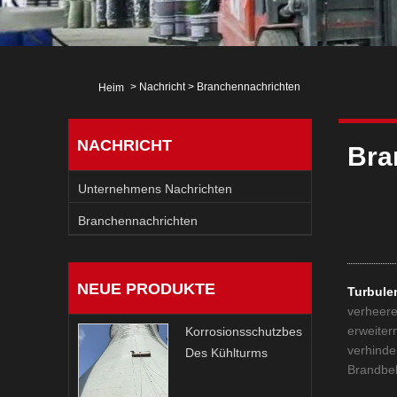
>
Nachricht
>
Branchennachrichten
Heim
NACHRICHT
Bra
Unternehmens Nachrichten
Branchennachrichten
NEUE PRODUKTE
Turbule
verheere
erweiter
Korrosionsschutzbeschichtung
verhinde
Des Kühlturms
Brandbe