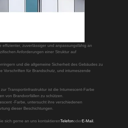
e effizienter, zuverlässiger und anpassungsfähig an
fischen Anforderungen einer Struktur auf
erringern und die allgemeine Sicherheit des Gebäudes zu
 Vorschriften für Brandschutz, und intumeszende
ur Transportinfrastruktur ist die Intumescent-Farbe
n von Brandvorfällen zu schützen.
umescent -Farbe, untersucht ihre verschiedenen
artung dieser Beschichtungen.
e sich gerne an uns kontaktieren
Telefon
oder
E-Mail.