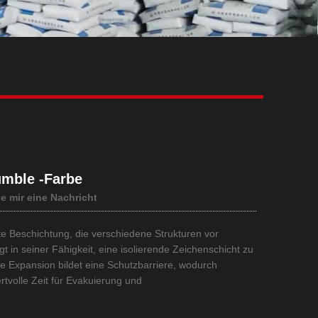
Live
umble -Farbe
ie mir eine Nachricht
rte Beschichtung, die verschiedene Strukturen vor
 in seiner Fähigkeit, eine isolierende Zeichenschicht zu
e Expansion bildet eine Schutzbarriere, wodurch
rtvolle Zeit für Evakuierung und