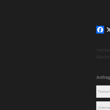
Fac
Vorher
Nächs
Anfra