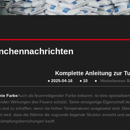
nchennachrichten
Komplette Anleitung zur T
●
2025-04-16
●
10
●
Hinterlassen S
nte Farbe
Auch als feuerrettigender Farbe bekannt, ist eine spezialisie
nden Wirkungen des Feuers schützt. Seine einzigartige Eigenschaft liegt
n und zu schaffen, wenn sie hohen Temperaturen ausgesetzt sind. Dies
rt wird, dass die Wärme die zugrunde liegende Struktur erreicht und we
kämpfungsbemühungen kauft.