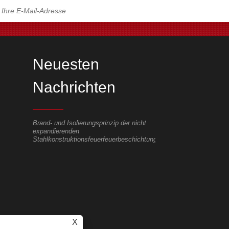
Neuesten
Nachrichten
st?
Brand- und Isolierungsprinzip der nicht
Worauf muss ich beim B
expandierenden
Stahlkonstruktionsprojek
eiten,
Stahlkonstruktionsfeuerfeuerbeschichtung
Bei der Montage der Stah
er sind
sollte der Bauvorlage Vo
werden und die technisch
Zelleneigentümer, die Ko
andere Abteilungen zur
benachrichtigt werden. B
Konstruktion muss darau
werden, ob die Verbindun
X
Stahlkonstruktion zuverlä