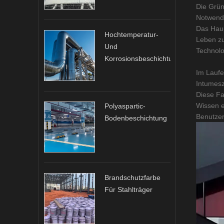
Die Grün
Notwendi
Das Haup
Hochtemperatur-
Leben zu
Und
Technolo
Korrosionsbeschichtungen
Im Lauf
Intumesz
Diese Fa
Wissen e
Polyaspartic-
Benutzer
Bodenbeschichtung
Brandschutzfarbe
Für Stahlträger